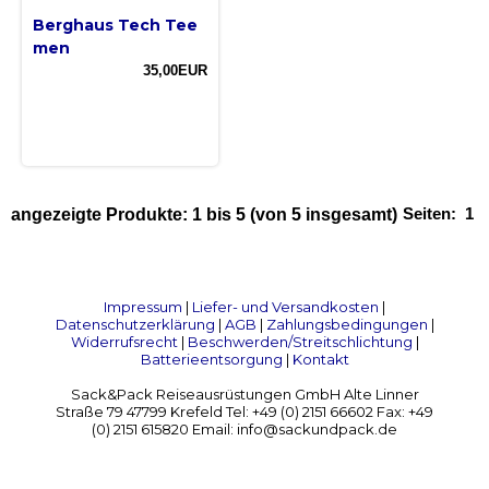
Berghaus Tech Tee
men
35,00EUR
Seiten:
1
angezeigte Produkte:
1
bis
5
(von
5
insgesamt)
Impressum
|
Liefer- und Versandkosten
|
Datenschutzerklärung
|
AGB
|
Zahlungsbedingungen
|
Widerrufsrecht
|
Beschwerden/Streitschlichtung
|
Batterieentsorgung
|
Kontakt
Sack&Pack Reiseausrüstungen GmbH Alte Linner
Straße 79 47799 Krefeld Tel: +49 (0) 2151 66602 Fax: +49
(0) 2151 615820 Email: info@sackundpack.de