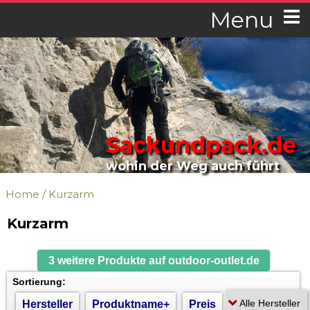
Menu
Sackundpack.de
wohin der Weg auch führt
Home
/
Kurzarm
Kurzarm
3 weitere Produkte auf outdoor-outlet.de
Sortierung:
Hersteller
Produktname+
Preis