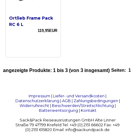
Ortlieb Frame Pack
RC 6 L
119,95EUR
Seiten:
1
angezeigte Produkte:
1
bis
3
(von
3
insgesamt)
Impressum
|
Liefer- und Versandkosten
|
Datenschutzerklärung
|
AGB
|
Zahlungsbedingungen
|
Widerrufsrecht
|
Beschwerden/Streitschlichtung
|
Batterieentsorgung
|
Kontakt
Sack&Pack Reiseausrüstungen GmbH Alte Linner
Straße 79 47799 Krefeld Tel: +49 (0) 2151 66602 Fax: +49
(0) 2151 615820 Email: info@sackundpack.de