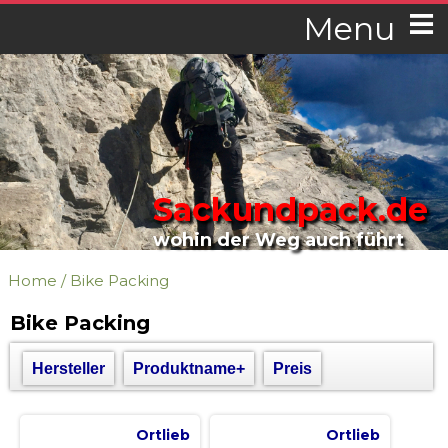
Menu
Sackundpack.de
wohin der Weg auch führt
Home
/
Bike Packing
Bike Packing
Hersteller
Produktname+
Preis
Ortlieb
Ortlieb