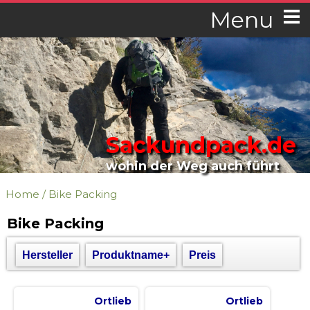
Menu
Sackundpack.de
wohin der Weg auch führt
Home
/
Bike Packing
Bike Packing
Hersteller
Produktname+
Preis
Ortlieb
Ortlieb