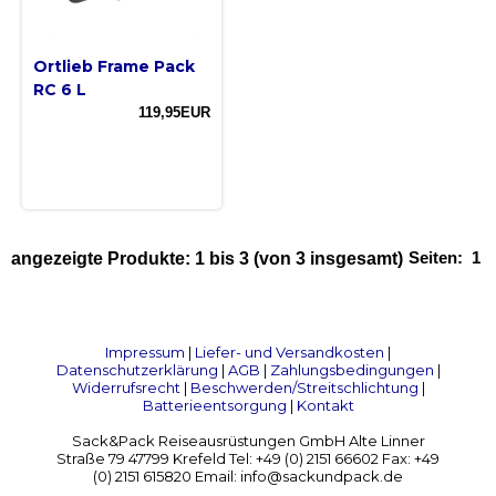
Ortlieb Frame Pack
RC 6 L
119,95EUR
Seiten:
1
angezeigte Produkte:
1
bis
3
(von
3
insgesamt)
Impressum
|
Liefer- und Versandkosten
|
Datenschutzerklärung
|
AGB
|
Zahlungsbedingungen
|
Widerrufsrecht
|
Beschwerden/Streitschlichtung
|
Batterieentsorgung
|
Kontakt
Sack&Pack Reiseausrüstungen GmbH Alte Linner
Straße 79 47799 Krefeld Tel: +49 (0) 2151 66602 Fax: +49
(0) 2151 615820 Email: info@sackundpack.de