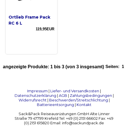
Ortlieb Frame Pack
RC 6 L
119,95EUR
Seiten:
1
angezeigte Produkte:
1
bis
3
(von
3
insgesamt)
Impressum
|
Liefer- und Versandkosten
|
Datenschutzerklärung
|
AGB
|
Zahlungsbedingungen
|
Widerrufsrecht
|
Beschwerden/Streitschlichtung
|
Batterieentsorgung
|
Kontakt
Sack&Pack Reiseausrüstungen GmbH Alte Linner
Straße 79 47799 Krefeld Tel: +49 (0) 2151 66602 Fax: +49
(0) 2151 615820 Email: info@sackundpack.de