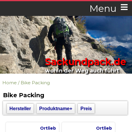
Menu
Sackundpack.de
wohin der Weg auch führt
Home
/
Bike Packing
Bike Packing
Hersteller
Produktname+
Preis
Ortlieb
Ortlieb