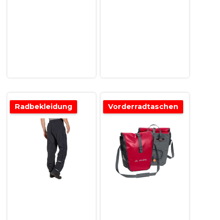
Radbekleidung
Vorderradtaschen