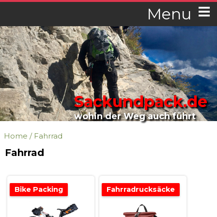
Menu
Sackundpack.de
wohin der Weg auch führt
Home
/
Fahrrad
Fahrrad
Bike Packing
Fahrradrucksäcke