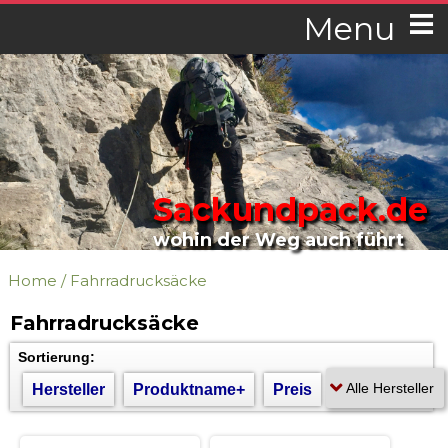
Menu
Sackundpack.de
wohin der Weg auch führt
Home
/
Fahrradrucksäcke
Fahrradrucksäcke
Sortierung:
Hersteller
Produktname+
Preis