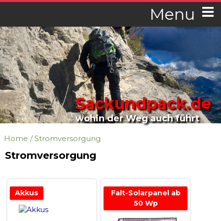
Menu
Sackundpack.de
wohin der Weg auch führt
Home
/
Stromversorgung
Stromversorgung
Akkus
Falt-Solarpanel ab
50 Wp