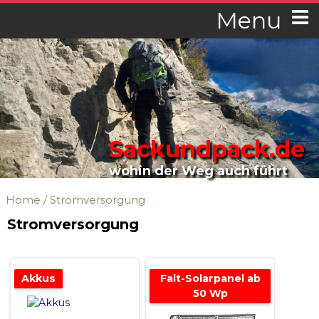
Menu
Sackundpack.de
wohin der Weg auch führt
Home
/
Stromversorgung
Stromversorgung
Akkus
Falt-Solarpanel ab
50 Wp