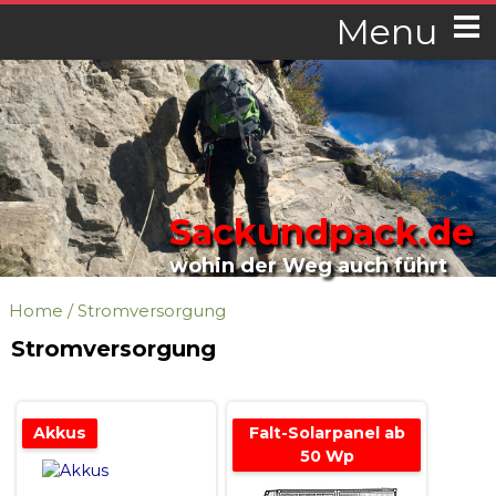
Menu
Sackundpack.de
wohin der Weg auch führt
Home
/
Stromversorgung
Stromversorgung
Akkus
Falt-Solarpanel ab
50 Wp