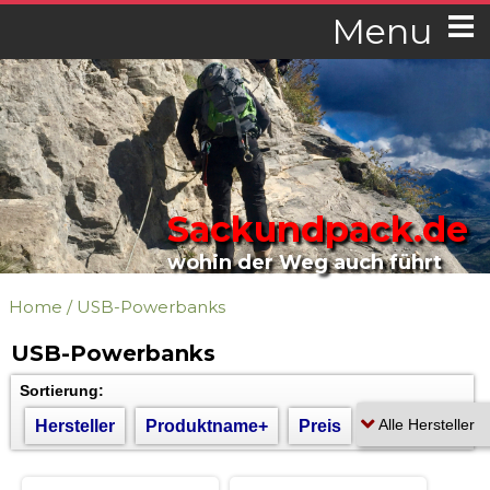
Menu
Sackundpack.de
wohin der Weg auch führt
Home
/
USB-Powerbanks
USB-Powerbanks
Sortierung:
Hersteller
Produktname+
Preis