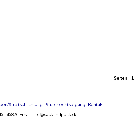
Seiten:
1
en/Streitschlichtung
|
Batterieentsorgung
|
Kontakt
 2151 615820 Email: info@sackundpack.de