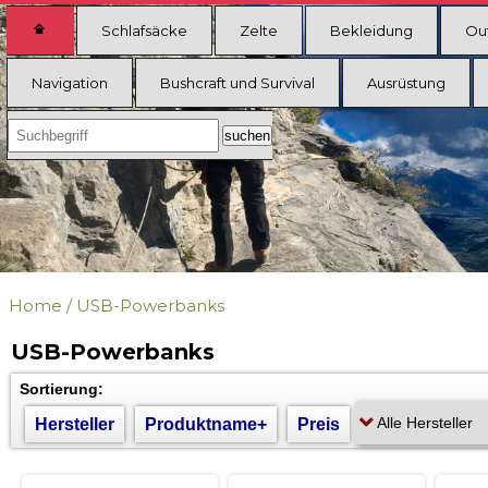
Schlafsäcke
Zelte
Bekleidung
Ou
Navigation
Bushcraft und Survival
Ausrüstung
Home
/
USB-Powerbanks
USB-Powerbanks
Sortierung:
Hersteller
Produktname+
Preis