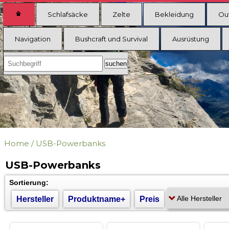
Schlafsäcke
Zelte
Bekleidung
Ou
Navigation
Bushcraft und Survival
Ausrüstung
Home
/
USB-Powerbanks
USB-Powerbanks
Sortierung:
Hersteller
Produktname+
Preis