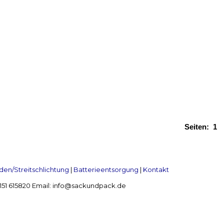
Seiten:
1
en/Streitschlichtung
|
Batterieentsorgung
|
Kontakt
 2151 615820 Email: info@sackundpack.de