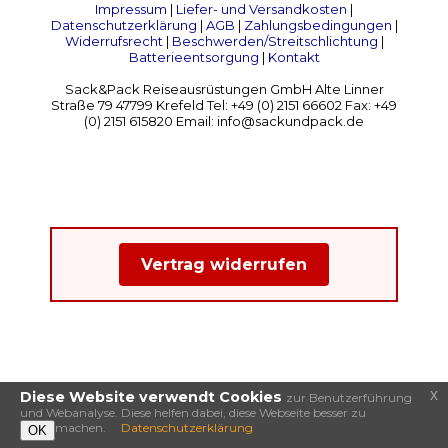
Impressum
|
Liefer- und Versandkosten
|
Datenschutzerklärung
|
AGB
|
Zahlungsbedingungen
|
Widerrufsrecht
|
Beschwerden/Streitschlichtung
|
Batterieentsorgung
|
Kontakt
Sack&Pack Reiseausrüstungen GmbH Alte Linner
Straße 79 47799 Krefeld Tel: +49 (0) 2151 66602 Fax: +49
(0) 2151 615820 Email: info@sackundpack.de
Vertrag widerrufen
x
Diese Website verwendt Cookies
zur Benutzerführung
und Webanalyse. Diese helfen dabei, diese Webseite besser zu
machen.
Datenschutzerklärung
OK