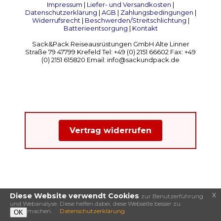
Impressum
|
Liefer- und Versandkosten
|
Datenschutzerklärung
|
AGB
|
Zahlungsbedingungen
|
Widerrufsrecht
|
Beschwerden/Streitschlichtung
|
Batterieentsorgung
|
Kontakt
Sack&Pack Reiseausrüstungen GmbH Alte Linner
Straße 79 47799 Krefeld Tel: +49 (0) 2151 66602 Fax: +49
(0) 2151 615820 Email: info@sackundpack.de
Vertrag widerrufen
x
Diese Website verwendt Cookies
zur Benutzerführung
und Webanalyse. Diese helfen dabei, diese Webseite besser zu
machen.
Datenschutzerklärung
OK