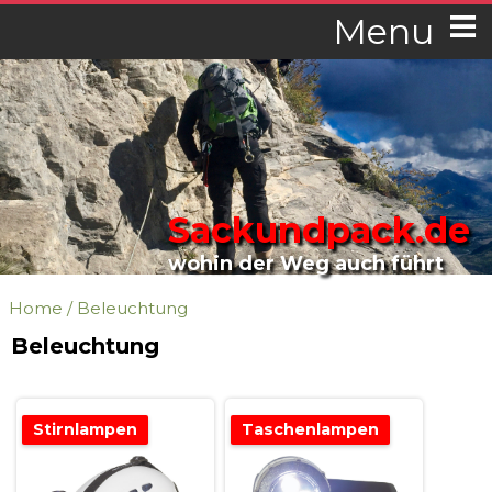
Menu
Sackundpack.de
wohin der Weg auch führt
Home
/
Beleuchtung
Beleuchtung
Stirnlampen
Taschenlampen