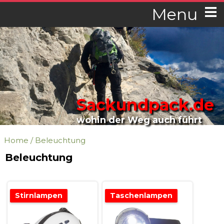
Menu
Sackundpack.de
wohin der Weg auch führt
Home
/
Beleuchtung
Beleuchtung
Stirnlampen
Taschenlampen