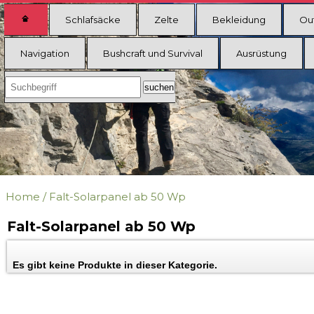
Schlafsäcke
Zelte
Bekleidung
Ou
Navigation
Bushcraft und Survival
Ausrüstung
Home
/
Falt-Solarpanel ab 50 Wp
Falt-Solarpanel ab 50 Wp
Es gibt keine Produkte in dieser Kategorie.