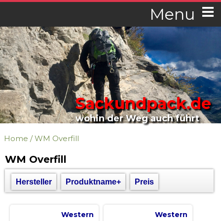
Menu
Sackundpack.de
wohin der Weg auch führt
Home
/
WM Overfill
WM Overfill
Hersteller
Produktname+
Preis
Western
Western