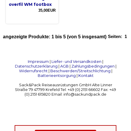
overfil WM footbox
35,00EUR
Seiten:
1
angezeigte Produkte:
1
bis
5
(von
5
insgesamt)
Impressum
|
Liefer- und Versandkosten
|
Datenschutzerklärung
|
AGB
|
Zahlungsbedingungen
|
Widerrufsrecht
|
Beschwerden/Streitschlichtung
|
Batterieentsorgung
|
Kontakt
Sack&Pack Reiseausrüstungen GmbH Alte Linner
Straße 79 47799 Krefeld Tel: +49 (0) 2151 66602 Fax: +49
(0) 2151 615820 Email: info@sackundpack.de