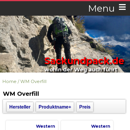
Menu
Sackundpack.de
wohin der Weg auch führt
Home
/
WM Overfill
WM Overfill
Hersteller
Produktname+
Preis
Western
Western