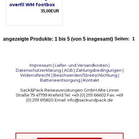
overfil WM footbox
35,00EUR
Seiten:
1
angezeigte Produkte:
1
bis
5
(von
5
insgesamt)
Impressum
|
Liefer- und Versandkosten
|
Datenschutzerklärung
|
AGB
|
Zahlungsbedingungen
|
Widerrufsrecht
|
Beschwerden/Streitschlichtung
|
Batterieentsorgung
|
Kontakt
Sack&Pack Reiseausrüstungen GmbH Alte Linner
Straße 79 47799 Krefeld Tel: +49 (0) 2151 66602 Fax: +49
(0) 2151 615820 Email: info@sackundpack.de