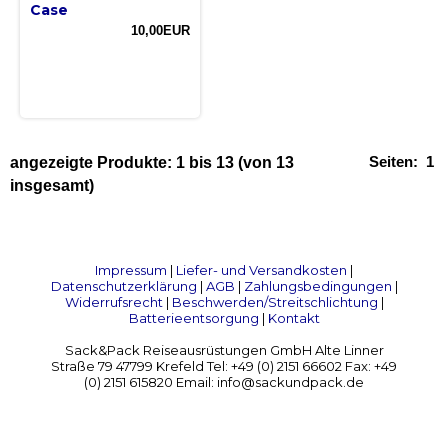
Case
10,00EUR
Seiten:
1
angezeigte Produkte:
1
bis
13
(von
13
insgesamt)
Impressum
|
Liefer- und Versandkosten
|
Datenschutzerklärung
|
AGB
|
Zahlungsbedingungen
|
Widerrufsrecht
|
Beschwerden/Streitschlichtung
|
Batterieentsorgung
|
Kontakt
Sack&Pack Reiseausrüstungen GmbH Alte Linner
Straße 79 47799 Krefeld Tel: +49 (0) 2151 66602 Fax: +49
(0) 2151 615820 Email: info@sackundpack.de