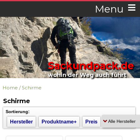
Menu
Sackundpack.de
wohin der Weg auch führt
Home
/
Schirme
Schirme
Sortierung:
Hersteller
Produktname+
Preis