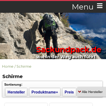
Menu
Sackundpack.de
wohin der Weg auch führt
Home
/
Schirme
Schirme
Sortierung:
Hersteller
Produktname+
Preis