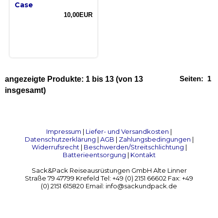
Case
10,00EUR
Seiten:
1
angezeigte Produkte:
1
bis
13
(von
13
insgesamt)
Impressum
|
Liefer- und Versandkosten
|
Datenschutzerklärung
|
AGB
|
Zahlungsbedingungen
|
Widerrufsrecht
|
Beschwerden/Streitschlichtung
|
Batterieentsorgung
|
Kontakt
Sack&Pack Reiseausrüstungen GmbH Alte Linner
Straße 79 47799 Krefeld Tel: +49 (0) 2151 66602 Fax: +49
(0) 2151 615820 Email: info@sackundpack.de