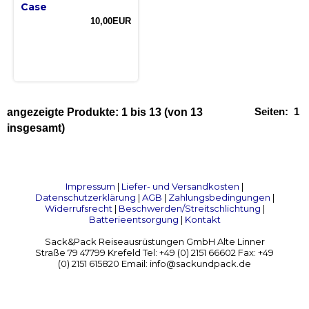
Case
10,00EUR
Seiten:
1
angezeigte Produkte:
1
bis
13
(von
13
insgesamt)
Impressum
|
Liefer- und Versandkosten
|
Datenschutzerklärung
|
AGB
|
Zahlungsbedingungen
|
Widerrufsrecht
|
Beschwerden/Streitschlichtung
|
Batterieentsorgung
|
Kontakt
Sack&Pack Reiseausrüstungen GmbH Alte Linner
Straße 79 47799 Krefeld Tel: +49 (0) 2151 66602 Fax: +49
(0) 2151 615820 Email: info@sackundpack.de