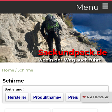
Menu
Sackundpack.de
wohin der Weg auch führt
Home
/
Schirme
Schirme
Sortierung:
Hersteller
Produktname+
Preis