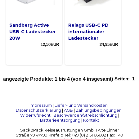
Sandberg Active
Relags USB-C PD
USB-C Ladestecker
internationaler
20W
Ladestecker
12,50EUR
24,95EUR
Seiten:
1
angezeigte Produkte:
1
bis
4
(von
4
insgesamt)
Impressum
|
Liefer- und Versandkosten
|
Datenschutzerklärung
|
AGB
|
Zahlungsbedingungen
|
Widerrufsrecht
|
Beschwerden/Streitschlichtung
|
Batterieentsorgung
|
Kontakt
Sack&Pack Reiseausrüstungen GmbH Alte Linner
Straße 79 47799 Krefeld Tel: +49 (0) 2151 66602 Fax: +49