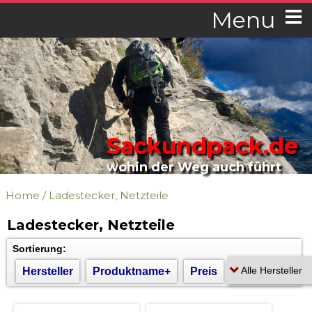
Menu
Sackundpack.de
wohin der Weg auch führt
Home
/
Ladestecker, Netzteile
Ladestecker, Netzteile
Sortierung:
Hersteller
Produktname+
Preis