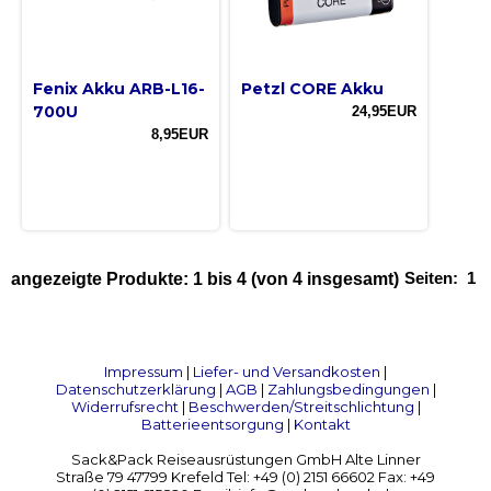
Fenix Akku ARB-L16-
Petzl CORE Akku
700U
24,95EUR
8,95EUR
Seiten:
1
angezeigte Produkte:
1
bis
4
(von
4
insgesamt)
Impressum
|
Liefer- und Versandkosten
|
Datenschutzerklärung
|
AGB
|
Zahlungsbedingungen
|
Widerrufsrecht
|
Beschwerden/Streitschlichtung
|
Batterieentsorgung
|
Kontakt
Sack&Pack Reiseausrüstungen GmbH Alte Linner
Straße 79 47799 Krefeld Tel: +49 (0) 2151 66602 Fax: +49