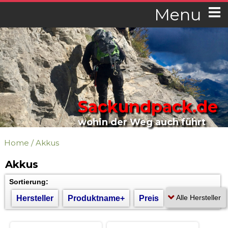
Menu
Sackundpack.de
wohin der Weg auch führt
Home
/
Akkus
Akkus
Sortierung:
Hersteller
Produktname+
Preis