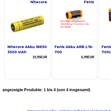
Nitecore
Fenix
Nitecore Akku 18650
Fenix Akku ARB-L16-
Feni
3500 mAh
700
700
19,95EUR
6,99EUR
angezeigte Produkte:
1
bis
4
(von
4
insgesamt)
Impressum
|
Liefer- und Versandkosten
|
Datenschut