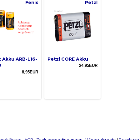
Fenix
Petzl
x Akku ARB-L16-
Petzl CORE Akku
U
24,95EUR
8,95EUR
zerklärung
|
AGB
|
Zahlungsbedingungen
|
Widerrufsrecht
|
Beschwerd