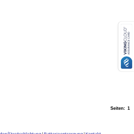
Seiten:
1
en/Streitschlichtung
|
Batterieentsorgung
|
Kontakt