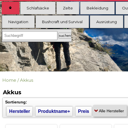
Schlafsäcke
Zelte
Bekleidung
Ou
Navigation
Bushcraft und Survival
Ausrüstung
Home
/
Akkus
Akkus
Sortierung:
Hersteller
Produktname+
Preis