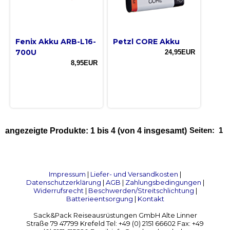
Fenix Akku ARB-L16-
Petzl CORE Akku
700U
24,95EUR
8,95EUR
Seiten:
1
angezeigte Produkte:
1
bis
4
(von
4
insgesamt)
Impressum
|
Liefer- und Versandkosten
|
Datenschutzerklärung
|
AGB
|
Zahlungsbedingungen
|
Widerrufsrecht
|
Beschwerden/Streitschlichtung
|
Batterieentsorgung
|
Kontakt
Sack&Pack Reiseausrüstungen GmbH Alte Linner
Straße 79 47799 Krefeld Tel: +49 (0) 2151 66602 Fax: +49