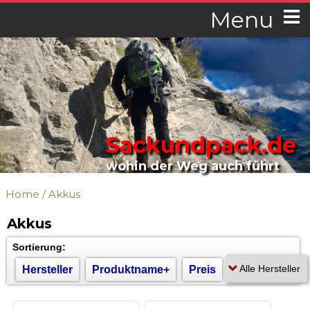
Menu
Sackundpack.de
wohin der Weg auch führt
Home
/
Akkus
Akkus
Sortierung:
Hersteller
Produktname+
Preis