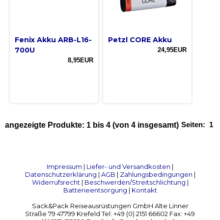
Fenix Akku ARB-L16-
Petzl CORE Akku
700U
24,95EUR
8,95EUR
Seiten:
1
angezeigte Produkte:
1
bis
4
(von
4
insgesamt)
Impressum
|
Liefer- und Versandkosten
|
Datenschutzerklärung
|
AGB
|
Zahlungsbedingungen
|
Widerrufsrecht
|
Beschwerden/Streitschlichtung
|
Batterieentsorgung
|
Kontakt
Sack&Pack Reiseausrüstungen GmbH Alte Linner
Straße 79 47799 Krefeld Tel: +49 (0) 2151 66602 Fax: +49