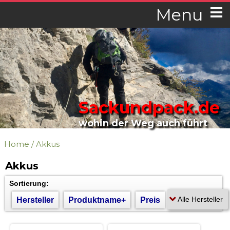
Menu
Sackundpack.de
wohin der Weg auch führt
Home
/
Akkus
Akkus
Sortierung:
Hersteller
Produktname+
Preis