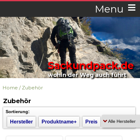
Menu
Sackundpack.de
wohin der Weg auch führt
Home
/
Zubehör
Zubehör
Sortierung:
Hersteller
Produktname+
Preis