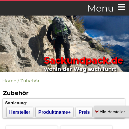
Menu
Sackundpack.de
wohin der Weg auch führt
Home
/
Zubehör
Zubehör
Sortierung:
Hersteller
Produktname+
Preis