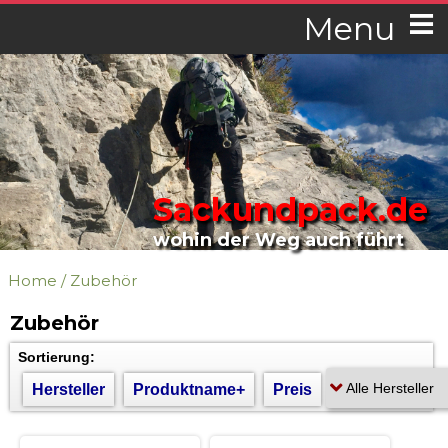
Menu
Sackundpack.de
wohin der Weg auch führt
Home
/
Zubehör
Zubehör
Sortierung:
Hersteller
Produktname+
Preis