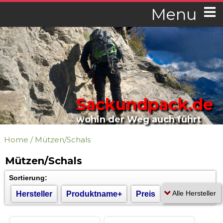
Menu
Sackundpack.de
wohin der Weg auch führt
Home
/
Mützen/Schals
Mützen/Schals
Sortierung:
Hersteller
Produktname+
Preis