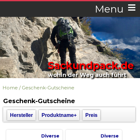
Menu
Sackundpack.de
wohin der Weg auch führt
Home
/
Geschenk-Gutscheine
Geschenk-Gutscheine
Hersteller
Produktname+
Preis
Diverse
Diverse