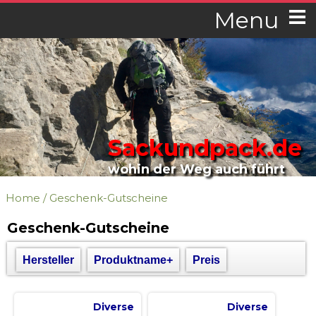
Menu
Sackundpack.de
wohin der Weg auch führt
Home
/
Geschenk-Gutscheine
Geschenk-Gutscheine
Hersteller
Produktname+
Preis
Diverse
Diverse