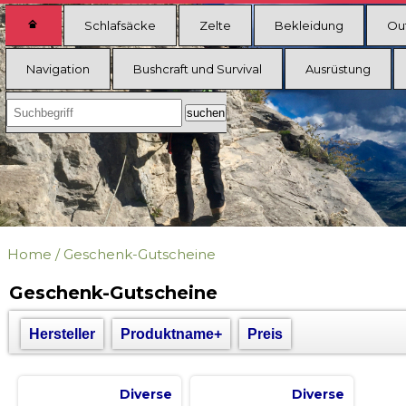
Schlafsäcke
Zelte
Bekleidung
Ou
Navigation
Bushcraft und Survival
Ausrüstung
Home
/
Geschenk-Gutscheine
Geschenk-Gutscheine
Hersteller
Produktname+
Preis
Diverse
Diverse