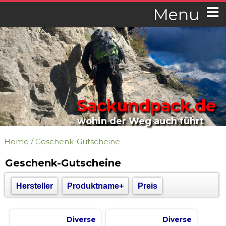
Menu
Sackundpack.de
wohin der Weg auch führt
Home
/
Geschenk-Gutscheine
Geschenk-Gutscheine
Hersteller
Produktname+
Preis
Diverse
Diverse