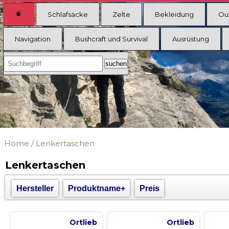
Schlafsäcke
Zelte
Bekleidung
Ou
Navigation
Bushcraft und Survival
Ausrüstung
Home
/
Lenkertaschen
Lenkertaschen
Hersteller
Produktname+
Preis
Ortlieb
Ortlieb