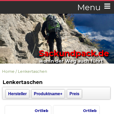
Menu
Sackundpack.de
wohin der Weg auch führt
Home
/
Lenkertaschen
Lenkertaschen
Hersteller
Produktname+
Preis
Ortlieb
Ortlieb