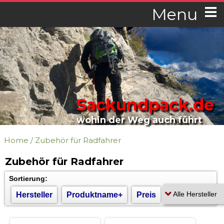
Menu
Sackundpack.de
wohin der Weg auch führt
Home
/
Zubehör für Radfahrer
Zubehör für Radfahrer
Sortierung:
Hersteller
Produktname+
Preis