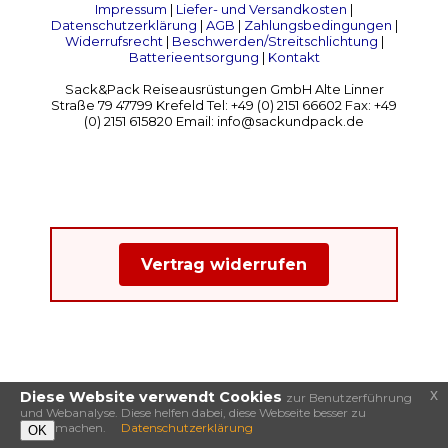
Impressum
|
Liefer- und Versandkosten
|
Datenschutzerklärung
|
AGB
|
Zahlungsbedingungen
|
Widerrufsrecht
|
Beschwerden/Streitschlichtung
|
Batterieentsorgung
|
Kontakt
Sack&Pack Reiseausrüstungen GmbH Alte Linner
Straße 79 47799 Krefeld Tel: +49 (0) 2151 66602 Fax: +49
(0) 2151 615820 Email: info@sackundpack.de
Vertrag widerrufen
x
Diese Website verwendt Cookies
zur Benutzerführung
und Webanalyse. Diese helfen dabei, diese Webseite besser zu
machen.
Datenschutzerklärung
OK