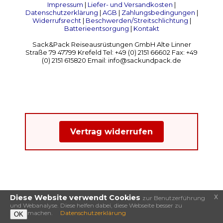
Impressum
|
Liefer- und Versandkosten
|
Datenschutzerklärung
|
AGB
|
Zahlungsbedingungen
|
Widerrufsrecht
|
Beschwerden/Streitschlichtung
|
Batterieentsorgung
|
Kontakt
Sack&Pack Reiseausrüstungen GmbH Alte Linner
Straße 79 47799 Krefeld Tel: +49 (0) 2151 66602 Fax: +49
(0) 2151 615820 Email: info@sackundpack.de
Vertrag widerrufen
x
Diese Website verwendt Cookies
zur Benutzerführung
und Webanalyse. Diese helfen dabei, diese Webseite besser zu
machen.
Datenschutzerklärung
OK