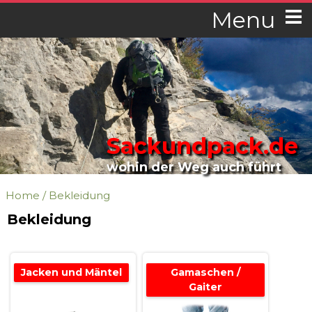
Menu
Sackundpack.de
wohin der Weg auch führt
Home
/
Bekleidung
Bekleidung
Jacken und Mäntel
Gamaschen /
Gaiter