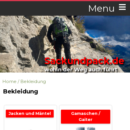
Menu
Sackundpack.de
wohin der Weg auch führt
Home
/
Bekleidung
Bekleidung
Jacken und Mäntel
Gamaschen /
Gaiter