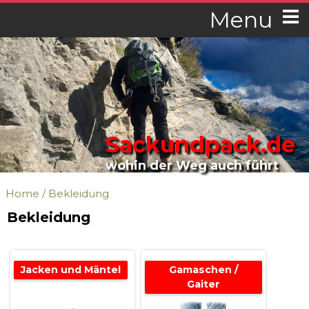
Menu
Sackundpack.de
wohin der Weg auch führt
Home
/
Bekleidung
Bekleidung
Jacken und Mäntel
Gamaschen /
Gaiter