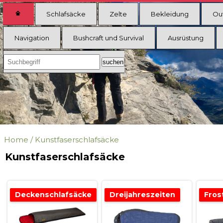
Schlafsäcke
Zelte
Bekleidung
Ou
Navigation
Bushcraft und Survival
Ausrüstung
Home
/
Kunstfaserschlafsäcke
Kunstfaserschlafsäcke
Deckenschlafsäcke
Dreijahreszeiten
Fros