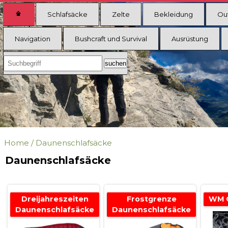
Schlafsäcke
Zelte
Bekleidung
Ou
Navigation
Bushcraft und Survival
Ausrüstung
Home
/
Daunenschlafsäcke
Daunenschlafsäcke
Dreijahreszeiten
Frostgrenze
WM O
Daunenschlafsäcke
Daunenschlafsäcke