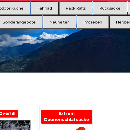
tdoor Küche
Fahrrad
Pack Rafts
Rucksäcke
Sonderangebote
Neuheiten
Infoseiten
Herstel
verfill
Extrem
Daunenschlafsäcke