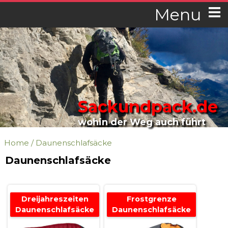
Menu
Sackundpack.de
wohin der Weg auch führt
Home
/
Daunenschlafsäcke
Daunenschlafsäcke
Dreijahreszeiten
Frostgrenze
Daunenschlafsäcke
Daunenschlafsäcke