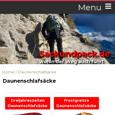
Menu
Sackundpack.de
wohin der Weg auch führt
Home
/
Daunenschlafsäcke
Daunenschlafsäcke
Dreijahreszeiten
Frostgrenze
Daunenschlafsäcke
Daunenschlafsäcke