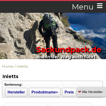
Menu
Sackundpack.de
wohin der Weg auch führt
Home
/
Inletts
Inletts
Sortierung:
Hersteller
Produktname+
Preis