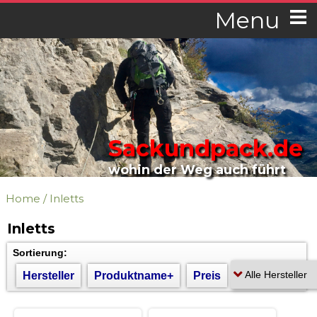
Menu
Sackundpack.de
wohin der Weg auch führt
Home
/
Inletts
Inletts
Sortierung:
Hersteller
Produktname+
Preis