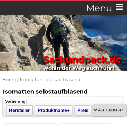
Menu
Sackundpack.de
wohin der Weg auch führt
Home
/
Isomatten selbstaufblasend
Isomatten selbstaufblasend
Sortierung:
Hersteller
Produktname+
Preis