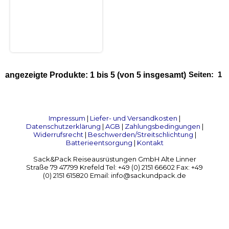
Seiten:
1
angezeigte Produkte:
1
bis
5
(von
5
insgesamt)
Impressum
|
Liefer- und Versandkosten
|
Datenschutzerklärung
|
AGB
|
Zahlungsbedingungen
|
Widerrufsrecht
|
Beschwerden/Streitschlichtung
|
Batterieentsorgung
|
Kontakt
Sack&Pack Reiseausrüstungen GmbH Alte Linner
Straße 79 47799 Krefeld Tel: +49 (0) 2151 66602 Fax: +49
(0) 2151 615820 Email: info@sackundpack.de